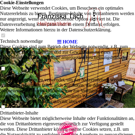
Cookie-Einstellungen
Diese Webseite verwendet Cookies, um Besuchern ein optimales
Nutzererlebnis zu bieten. Bestimmte Inhalte von Drittanbietern werden
nur angezeigt, wenn die entsprechende Option aktiviert ist. Die
Datenverarbeitung kann dann auch in einem Drittland erfolgen.
Weitere Informationen hierzu in der Datenschutzerklärung.
Technisch notwendige
HOME
Diese Cookies sind zum Betrieb der Webseite notwendig, z.B. zum
Schutz vor Hackerangriffen und zur Gewährleistung eines
konsistenten und der Nachfrage angepassten Erscheinungsbilds der
Seite.
Analytische
Diese Cookies werden verwendet, um das Nutzererlebnis weiter zu
optimieren. Hierunter fallen auch Statistiken, die dem
Webseitenbetreiber von Drittanbietern zur Verfügung gestellt werden,
sowie die Ausspielung von personalisierter Werbung durch die
Nachverfolgung der Nutzeraktivität über verschiedene Webseiten.
Drittanbieter-Inhalte
Diese Webseite bietet möglicherweise Inhalte oder Funktionalitäten an,
die von Drittanbietern eigenverantwortlich zur Verfügung gestellt
werden. Diese Drittanbieter können eigene Cookies setzen, z.B. um
die Nutzeraktivität zu verfolgen oder ihre Angebote zu personalisieren