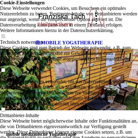
Cookie-Einstellungen
Diese Webseite verwendet Cookies, um Besuchern ein optimales
Nutzererlebnis zu bieten. Bestimmte Inhalte von Drittanbietern werden
nur angezeigt, wenn die entsprechende Option aktiviert ist. Die
Datenverarbeitung kann dann auch in einem Drittland erfolgen.
Weitere Informationen hierzu in der Datenschutzerklärung.
Technisch notwendige
MOBILE YOGATHERAPIE
Diese Cookies sind zum Betrieb der Webseite notwendig, z.B. zum
Schutz vor Hackerangriffen und zur Gewährleistung eines
konsistenten und der Nachfrage angepassten Erscheinungsbilds der
Seite.
Analytische
Diese Cookies werden verwendet, um das Nutzererlebnis weiter zu
optimieren. Hierunter fallen auch Statistiken, die dem
Webseitenbetreiber von Drittanbietern zur Verfügung gestellt werden,
sowie die Ausspielung von personalisierter Werbung durch die
Nachverfolgung der Nutzeraktivität über verschiedene Webseiten.
Drittanbieter-Inhalte
Diese Webseite bietet möglicherweise Inhalte oder Funktionalitäten an,
die von Drittanbietern eigenverantwortlich zur Verfügung gestellt
werden. Diese Drittanbieter können eigene Cookies setzen, z.B. um
mobile medizinische Yogatherapie
die Nutzeraktivität zu verfolgen oder ihre Angebote zu personalisieren